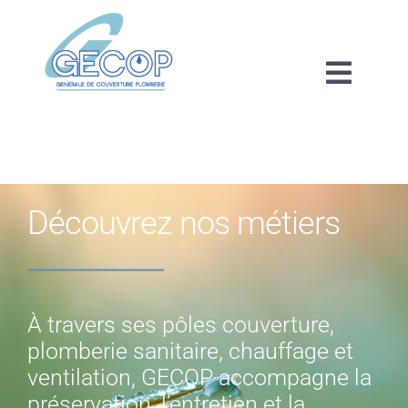
Passer
au
contenu
Toggl
Naviga
Accueil
Réhabilitation
Découvrez nos métiers
Maintenance
À travers ses pôles couverture,
Découvrez nos métiers
plomberie sanitaire, chauffage et
ventilation, GECOP accompagne la
Métiers
préservation, l’entretien et la