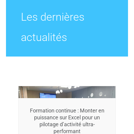
Les dernières
GECOP
actualités
Actualités
Formation continue : Monter en
puissance sur Excel pour un
pilotage d’activité ultra-
performant