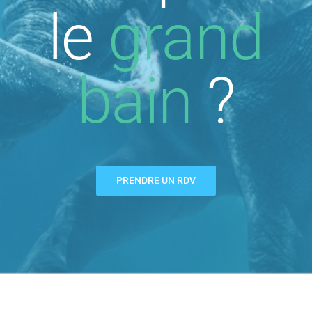
le
grand
bain
?
PRENDRE UN RDV