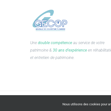
Une
double compétence
au service de votre
patrimoine &
30 ans d’expérience
en réhabilitat
et entretien de patrimoine.
Nous utilisons des cookies pour amé