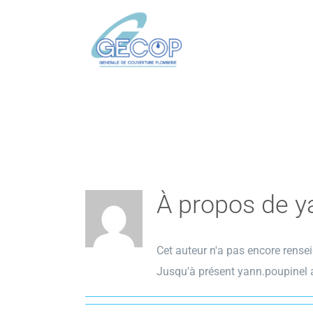
Passer
au
contenu
À propos de
y
Cet auteur n'a pas encore rensei
Jusqu'à présent yann.poupinel a