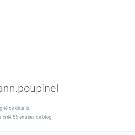
Accueil
Réhabilitation
ann.poupinel
Maintenance
Découvrez nos métiers
gné de détails.
 créé 56 entrées de blog.
Métiers