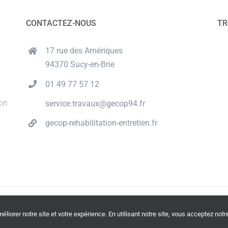
CONTACTEZ-NOUS
TR
17 rue des Amériques
94370 Sucy-en-Brie
01 49 77 57 12
ion
service.travaux@gecop94.fr
gecop-rehabilitation-entretien.fr
© Copyright
2026 | Tous droits réservés | Propulsé by
Oricom
liorer notre site et votre expérience. En utilisant notre site, vous acceptez notr