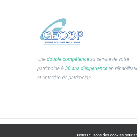
Une
double compétence
au service de votre
patrimoine &
30 ans d’expérience
en réhabilitat
et entretien de patrimoine.
Nous utilisons des cookies pour amé