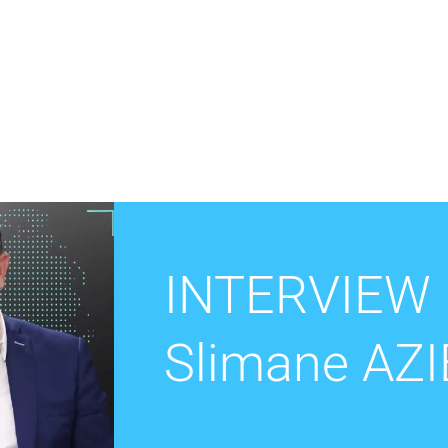
Accueil
Réhabilitation
INTERVIEW
Maintenance
Slimane AZ
Découvrez nos métiers
Métiers