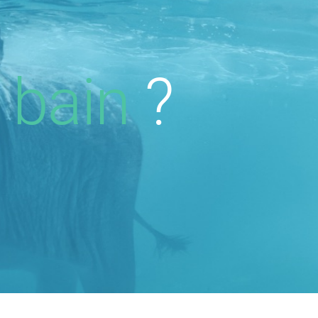
 bain
?