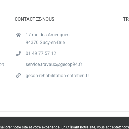
CONTACTEZ-NOUS
TR
17 rue des Amériques
94370 Sucy-en-Brie
01 49 77 57 12
ion
service.travaux@gecop94.fr
gecop-rehabilitation-entretien.fr
© Copyright
2026 | Tous droits réservés | Propulsé by
Oricom
liorer notre site et votre expérience. En utilisant notre site, vous acceptez notr