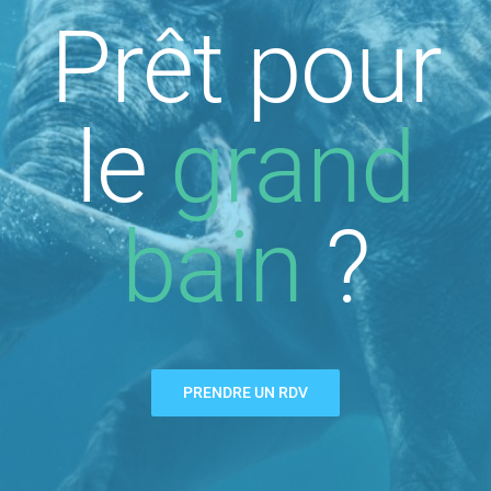
Prêt pour
le
grand
bain
?
PRENDRE UN RDV