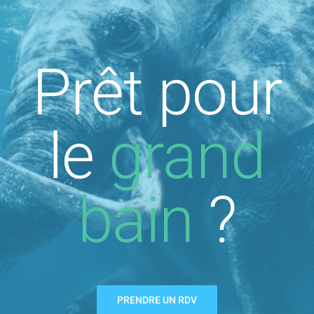
Prêt pour
le
grand
bain
?
PRENDRE UN RDV