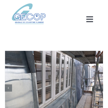
Passer
au
contenu
Toggl
Naviga
Accueil
Réhabilitation
Maintenance
Découvrez nos métiers
Métiers