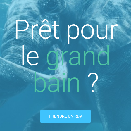
Prêt pour
le
grand
bain
?
PRENDRE UN RDV