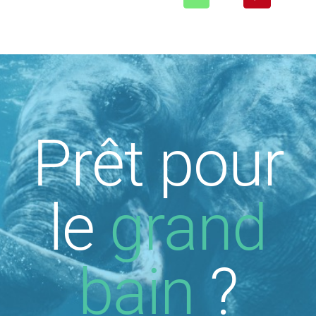
Prêt pour
le
grand
bain
?