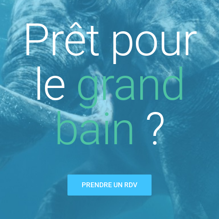
Prêt pour
le
grand
bain
?
PRENDRE UN RDV