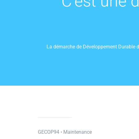
C’est une 
La démarche de Développement Durable de G
GECOP94 • Maintenance