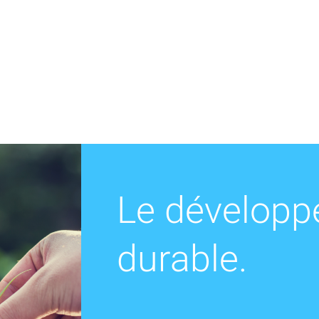
Accueil
Réhabilitation
Le dévelop
Maintenance
durable.
Découvrez nos métiers
Métiers