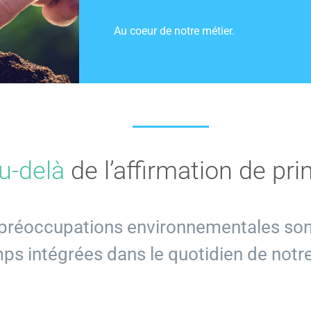
Au coeur de notre métier.
GECOP
Actualités
u-delà
de l’affirmation de pri
préoccupations environnementales son
ps intégrées dans le quotidien de notre