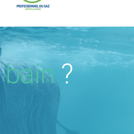
 bain
?