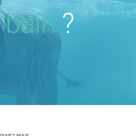
 bain
?
OUVEZ-NOUS