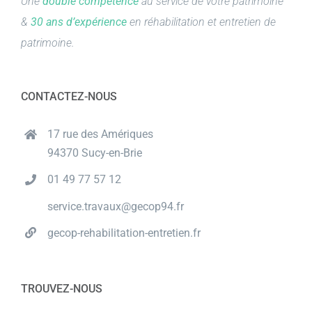
Une
double compétence
au service de votre patrimoine
&
30 ans d’expérience
en réhabilitation et entretien de
patrimoine.
CONTACTEZ-NOUS
17 rue des Amériques
94370 Sucy-en-Brie
01 49 77 57 12
service.travaux@gecop94.fr
gecop-rehabilitation-entretien.fr
TROUVEZ-NOUS