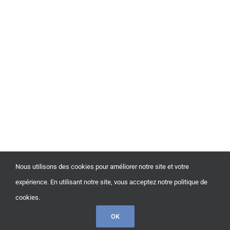
Nous utilisons des cookies pour améliorer notre site et votre
expérience. En utilisant notre site, vous acceptez notre politique de
© Copyright
2026 | Tous droits réservés | Propulsé by
cookies.
Oricom
OK