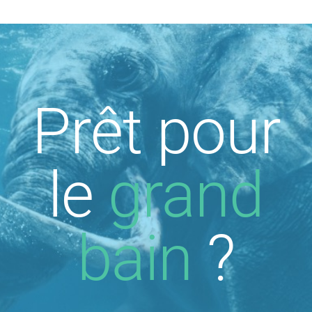
Prêt pour
le
grand
bain
?